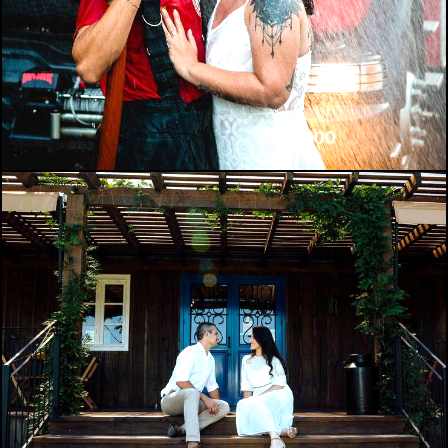
347
0
736
24