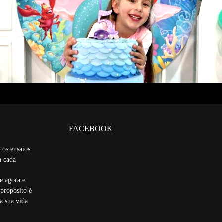
145
0
FACEBOOK
 os ensaios
a cada
e agora e
 propósito é
a sua vida